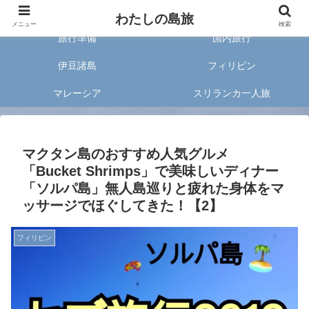
旅好きな20代女子が案内する旅のあれこれ✈︎
わたしの島旅
メニュー
検索
旅行準備
国内旅行
伊豆諸島
フィリピン
マレーシア
スリランカ一人旅
マクタン島のおすすめ人気グルメ
「Bucket Shrimps」で美味しいディナー
「ソルパ島」無人島巡りと疲れた身体をマ
ッサージでほぐしてきた！【2】
フィリピン