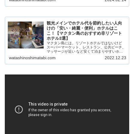
ムがたくさんあります！ 渡航経験15回以上のわ
たしが海外旅行に持...
観光メインでホテル代を節約したい人向
けの「安い・綺麗・便利」ホテルはこ
こ！【マクタン島のおすすめ非リゾート
ホテル3選】
マクタン島には、リゾートホテルではないけど
スーパーマーケット、レストラン、公共ビーチ、
マッサージが近い など安くて泊まりやすいホテ
ルがたくさんあります！ 私が実際に利用して良
watashinoshimatabi.com
2022.12.23
かったと思う非リゾートホテルを3つ紹介しま
す。 比較的治安も落ち...