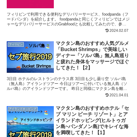
フィリピンで利用できる便利なデリバリーサービス、foodpanda（フ
ードパンダ）を紹介します。 foodpandaと同じくフィリピンではメジ
ャーなデリバリーサービスのGrabfoodとも比較してみたので、参考
にしてください！ どちらもアプ...
2024.02.07
マクタン島のおすすめ人気グルメ
フィリピン
「Bucket Shrimps」で美味しい
ディナー「ソルパ島」無人島巡り
と疲れた身体をマッサージでほぐ
してきた！【2】
3日目 ホテルのレストランのテラス席 3日目も少し曇り空 ソルパ島
（無人島）アイランドツアー 今日はツアーに付いている無人島（ソ
ルパ島）のアイランドツアーです。 昨日と同様にマクタン島を離れ
ると晴れてきました。 ソルパ島 初めて丸ごとのココ...
2021.04.01
マクタン島のおすすめホテル「セ
アイランドホッピング
ブ マリン ビーチ リゾート」とア
イランドホッピング(ヒルトゥガ
ン島~パンダノン島)でキレイな海
を満喫してきた！【1】