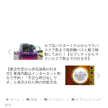
セブ北バスターミナルからマラパ
スクア島まで長距離バスと船で移
動してみた！【セブシティからマ
ラパスクア島までの行き方】
【東京竹芝から伊豆諸島の行き
方】東海汽船はインターネット割
引で予約！「不正な呼び出しで
す」と表示された時の対処方法
ホーム
島旅
フィリピン
セブパシフィック
航空