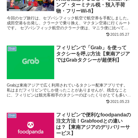
ンプ・ターミナル税・預入手荷
物・フリーWi-fi】
今回のセブ旅行は、セブパシフィック航空で航空券を手配しました。
成田空港を出発し、クラークで乗り換え、マクタン空港に行くルート
です。 セブパシフィック航空のクラーク便は、マニラ便に比べて安
いのが特徴です。 （※残席、時期、タイミングによって上...
2021.05.27
フィリピンで「Grab」を使って
Grab
タクシーを呼ぶ方法【東南アジア
ではGrabタクシーが超便利】
Grabは東南アジアで広く利用されているタクシー配車アプリです。
私はまだフィリピンでしか使ったことがありませんが、残念なこと
に、フィリピンは観光客相手のタクシーのぼったくりがとても多いで
す。トゥクトゥクやバスを利用する手もありますが、抵抗が...
2021.05.23
フィリピンで便利なfoodpandaの
Grab
注文方法！Grabfoodとの違い
は？【東南アジアのデリバリーサ
ービス】