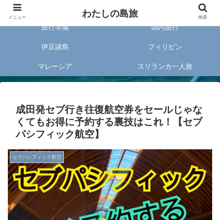
旅好きな20代女子が案内する旅のあれこれ✈︎
わたしの島旅
メニュー
検索
旅行準備
国内旅行
伊豆諸島
フィリピン
マレーシア
スリランカ一人旅
成田発セブ行き往復航空券をセールじゃな
くてもお得に予約する裏技はこれ！【セブ
パシフィック航空】
セブパシフィック航空