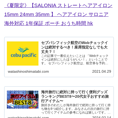
《夏限定》【SALONIA ストレートヘアアイロン
15mm 24mm 35mm 】 ヘアアイロン サロニア
海外対応 1年保証 ポーチ おうち時間 hk
セブパシフィック航空のWebチェックイ
ンは絶対するべき！座席指定なしでも大
丈夫？！
この記事で一番伝えたいことは 「Webチェック
インは絶対にしたほうがいい！」ということで
す。 セブパシフィック航空は、航空券を予約す
るときと予約したあとに追加料金を払って座席の
指定をすることができます。ですが、わざわざ追
watashinoshimatabi.com
2021.04.29
加料金を払って座席指...
海外旅行に絶対に持って行く便利グッズ
ランキングBEST8〜20代女子おすすめ旅
行アイテム〜
旅好きのわたしが海外旅行で絶対に持って行く持
ち物を8つ紹介します。みなさんの次の旅行に持
って行くアイテムの参考になれば嬉しいです。
海外でも国内でも、旅を充実させてくれるアイテ
watashinoshimatabi.com
2024.02.14