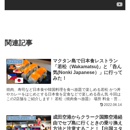
関連記事
マクタン島で日本食レストラン
フィリピン
「若松（Wakamatsu)」と「呑ん
気(Nonki Japanese）」に行って
みた！
焼肉、寿司など日本食や韓国料理を食べ放題で楽しめる若松 かつ丼
やカレーをはじめとする日本食を定食などで楽しめる呑ん気 今回は
この2店舗をご紹介します！ 若松（焼肉食べ放題） 場所 料金・営業
時間 食べ放題を提供しているレストランです！※単品...
2022.06.14
成田空港からクラーク国際空港経
セブパシフィック航空
由でセブ島に行くときの乗り換え
方法と注意すること！【出国スタ