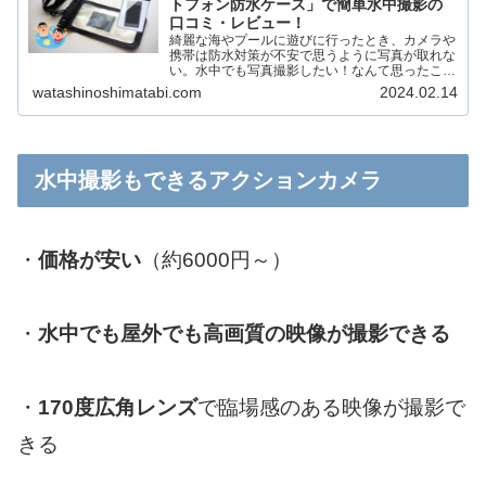
トフォン防水ケース」で簡単水中撮影の
口コミ・レビュー！
綺麗な海やプールに遊びに行ったとき、カメラや
携帯は防水対策が不安で思うように写真が取れな
い。水中でも写真撮影したい！なんて思ったこと
はありませんか？そんな時に便利なのが、スマー
watashinoshimatabi.com
2024.02.14
トフォン用の防水ケースです。 スマートフォン
を防水ケースに入れれ...
水中撮影もできるアクションカメラ
・
価格が安い
（約6000円～）
・
水中でも屋外でも高画質の映像が撮影できる
・
170度広角レンズ
で臨場感のある映像が撮影で
きる