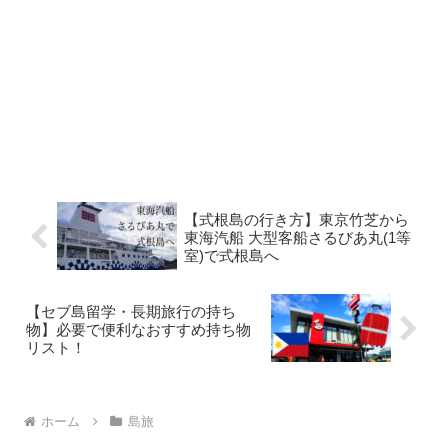
【式根島の行き方】東京竹芝から
東海汽船 大型客船さるびあ丸(1等
室)で式根島へ
【セブ島留学・長期旅行の持ち
物】必要で便利なおすすめ持ち物
リスト！
ホーム
島旅