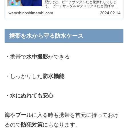
配だけど、ビーチサンダルだと靴擦れしてしま
う。 ビーチサンダルやクロックスだと脱げやす
い。と感じたことはありませんか？ そんな時に
watashinoshimatabi.com
2024.02.14
活躍するのがマリンシューズです！ 私はビーチ
サンダルを履くと靴擦れ...
携帯を水から守る防水ケース
・携帯で
水中撮影
ができる
・しっかりした
防水機能
・
水にぬれても安心
海
や
プール
に入る時も携帯を首元に持っておけ
るので
防犯対策
にもなります。