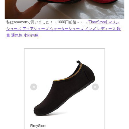
私はamazonで買いました！（1000円前後～）→
[FireyStore] マリン
シューズ アクアシューズ ウォーターシューズ メンズ レディース 軽
量 通気性 水陸両用
FireyStore