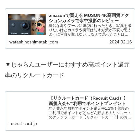
amazonで買える MUSON 4K高画質アク
ションカメラで水中撮影のレビュー
綺麗な海やプールに遊びに行ったとき、写真を撮
りたいけどカメラや携帯は防水対策が不安で思う
ように写真が取れない… なんて思ったことはあ
りませんか？私は初めてのセブ旅行でアイランド
watashinoshimatabi.com
2024.02.16
ホッピング（2島を巡るツアー）に参加するの予
定があったので、綺麗...
▼じゃらんユーザーにおすすめ高ポイント還元
率のリクルートカード
【リクルートカード（Recruit Card）】
新規入会+ご利用でポイントプレゼント
年会費永年無料でポイント還元率1.2%！普段の
ご利用でポイントがどんどん貯まる！リクルート
のクレジットカード【リクルートカード】のお申
込みはコチラから。
recruit-card.jp