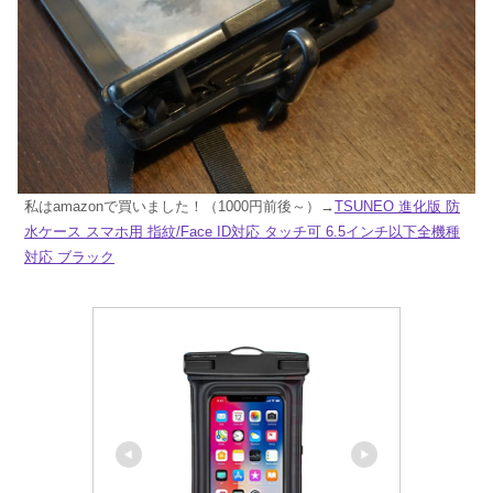
私はamazonで買いました！（1000円前後～）→
TSUNEO 進化版 防
水ケース スマホ用 指紋/Face ID対応 タッチ可 6.5インチ以下全機種
対応 ブラック