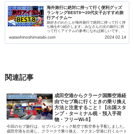
海外旅行に絶対に持って行く便利グッズ
ランキングBEST8〜20代女子おすすめ旅
行アイテム〜
旅好きのわたしが海外旅行で絶対に持って行く持
ち物を8つ紹介します。みなさんの次の旅行に持
って行くアイテムの参考になれば嬉しいです。
海外でも国内でも、旅を充実させてくれるアイテ
watashinoshimatabi.com
2024.02.14
ムがたくさんあります！ 渡航経験15回以上のわ
たしが海外旅行に持...
関連記事
成田空港からクラーク国際空港経
セブパシフィック航空
由でセブ島に行くときの乗り換え
方法と注意すること！【出国スタ
ンプ・ターミナル税・預入手荷
物・フリーWi-fi】
今回のセブ旅行は、セブパシフィック航空で航空券を手配しました。
成田空港を出発し、クラークで乗り換え、マクタン空港に行くルート