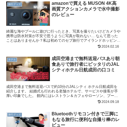
amazonで買える MUSON 4K高
旅行グッズ
画質アクションカメラで水中撮影
のレビュー
綺麗な海やプールに遊びに行ったとき、写真を撮りたいけどカメラや
携帯は防水対策が不安で思うように写真が取れない… なんて思った
ことはありませんか？私は初めてのセブ旅行でアイランドホッピング
（2島を巡るツアー）に参加するの予定があったので、綺麗...
2024.02.16
成田空港まで無料送迎バスあり朝
ホテル
食ありで旅行者にピッタリのJAL
シティホテル日航成田の口コミ
成田空港まで無料送迎バスで約10分のJALシティ ホテル日航成田を
紹介します。 結婚式も行われる老舗ホテルで、サービスや接客が手
厚い印象でした。 館内にはレストラン＆カフェやローソン、プール
（夏季営業）もあって充実した時間を過ごせます。 旅...
2024.09.18
Bluetoothリモコン付きで三脚に
旅行グッズ
もなる旅行に便利な自撮り棒のレ
ビュー