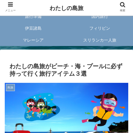
旅好きな20代女子が案内する旅のあれこれ✈︎
わたしの島旅
メニュー
検索
旅行準備
国内旅行
伊豆諸島
フィリピン
マレーシア
スリランカ一人旅
わたしの島旅がビーチ・海・プールに必ず
持って行く旅行アイテム３選
島旅