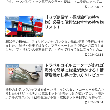
です。 セブパシフィック航空のクラーク便は、マニラ便に比べて安
いのが特徴です。 （※残席、時期、タイミングによって上...
2021.05.27
【セブ島留学・長期旅行の持ち
フィリピン
物】必要で便利なおすすめ持ち物
リスト！
2020年の初めに、フィリピンのセブ(マクタン島)に長期で旅行に行き
ました。 留学や仕事ではなく、プライベート旅行で約1ヵ月滞在しま
した。 フィリピンの長期旅行で、・持って行って役に立ったものが
知りたい！・持って行けば良かったと後悔したもの...
2024.02.14
トラベルコイルヒーターがあれば
旅行グッズ
海外で簡単にお湯が沸かせる！携
帯湯沸かし棒の使い方＆レビュー
海外のホテルでカップ麺を食べたり、インスタントコーヒーを飲んだ
りしたいけど ・ホテルに電気ポット(湯沸かし器)が置いてない・海外
ホテルの電気ポットは衛生面が不安・電気ポットを日本から持って行
くのは面倒 こんなふうに困った経験はありませんか？...
2024.09.04