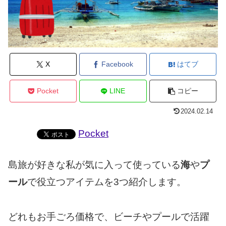
X
Facebook
はてブ
Pocket
LINE
コピー
2024.02.14
Pocket
島旅が好きな私が気に入って使っている
海
や
プ
ール
で役立つアイテムを3つ紹介します。
どれもお手ごろ価格で、ビーチやプールで活躍