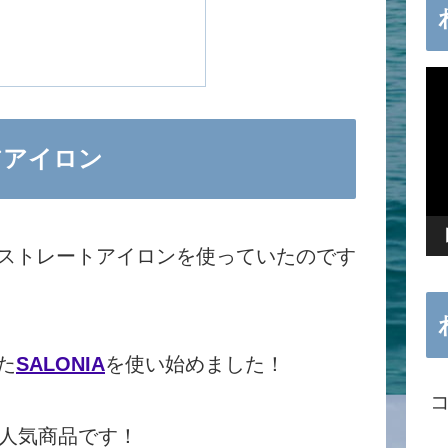
動
画
プ
アアイロン
レ
ー
ストレートアイロンを使っていたのです
ヤ
ー
た
SALONIA
を使い始めました！
人気商品です！