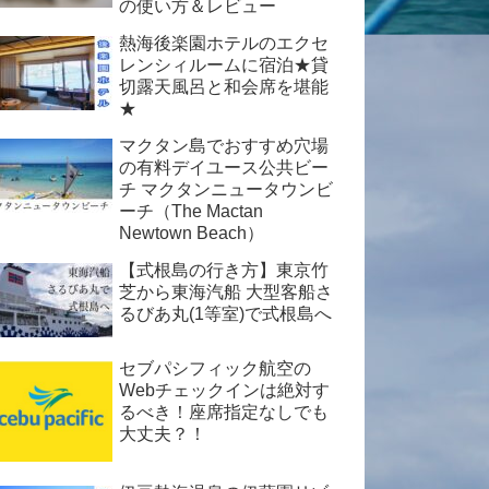
の使い方＆レビュー
熱海後楽園ホテルのエクセ
レンシィルームに宿泊★貸
切露天風呂と和会席を堪能
★
マクタン島でおすすめ穴場
の有料デイユース公共ビー
チ マクタンニュータウンビ
ーチ（The Mactan
Newtown Beach）
【式根島の行き方】東京竹
芝から東海汽船 大型客船さ
るびあ丸(1等室)で式根島へ
セブパシフィック航空の
Webチェックインは絶対す
るべき！座席指定なしでも
大丈夫？！