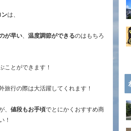
ロン
は、
のが早い
、
温度調節ができる
のはもちろ
ぶことができます！
外旅行の際は大活躍してくれます！
が、
値段もお手頃
でとにかくおすすめ商
い！