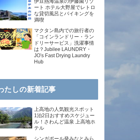
伊豆熱海温泉の伊藤園リゾ
ート ホテル大野屋でレトロ
な貸切風呂とバイキングを
満喫
マクタン島内での旅行者の
「コインランドリー・ラン
ドリーサービス」洗濯事情
は？Jubilee LAUNDRY・
JO's Fast Drying Laundry
Hub
わたしの新着記事
上高地の人気観光スポット
1泊2日おすすめスケジュー
ル！さわんど温泉 上高地ホ
テル
シンガポール発みなとみら