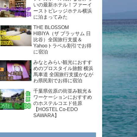
いの最新ホテル！ファーイ
ーストビレッジホテル横浜
に泊まってみた
THE BLOSSOM
HIBIYA（ザ ブラッサム 日
比谷）全国旅行支援＆
Yahooトラベル割引でお得
に宿泊
みなとみらい観光におすす
めのプロスタイル旅館 横浜
馬車道 全国旅行支援かなが
わ県民割でお得に宿泊
千葉県佐原の街並み観光＆
ワーケーションにおすすめ
のホステルコエド佐原
【HOSTEL Co-EDO
SAWARA】