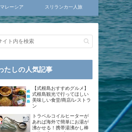
マレーシア
スリランカ一人旅
わたしの人気記事
【式根島おすすめグルメ】
式根島観光で行ってほしい
美味しい食堂/商店/レストラ
ン
トラベルコイルヒーターが
あれば海外で簡単にお湯が
沸かせる！携帯湯沸かし棒