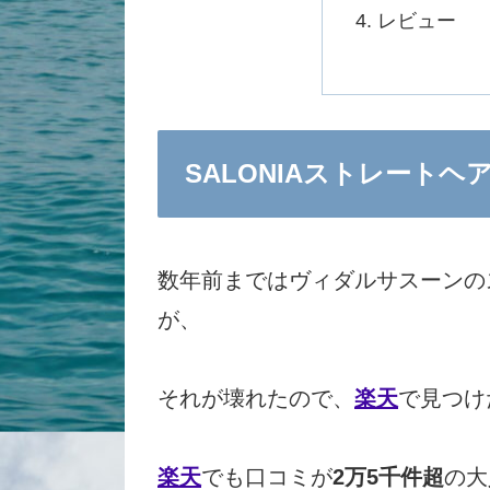
レビュー
SALONIAストレートヘ
数年前まではヴィダルサスーンの
が、
それが壊れたので、
楽天
で見つけ
楽天
でも口コミが
2万5千件超
の大