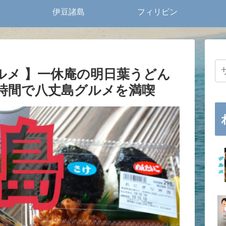
伊豆諸島
フィリピン
ルメ 】一休庵の明日葉うどん
時間で八丈島グルメを満喫