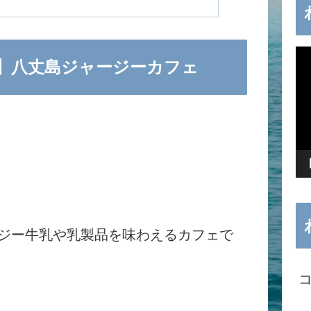
動
】八丈島ジャージーカフェ
画
プ
レ
ー
ヤ
ー
ジー牛乳や乳製品を味わえるカフェで