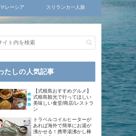
マレーシア
スリランカ一人旅
わたしの人気記事
【式根島おすすめグルメ】
式根島観光で行ってほしい
美味しい食堂/商店/レストラ
ン
トラベルコイルヒーターが
あれば海外で簡単にお湯が
沸かせる！携帯湯沸かし棒