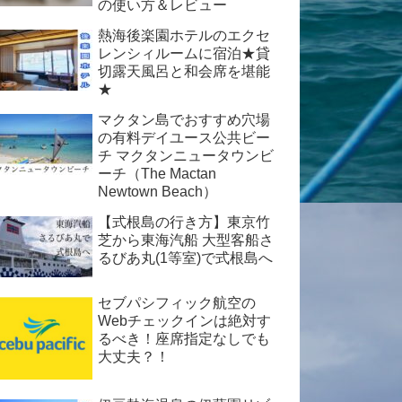
の使い方＆レビュー
熱海後楽園ホテルのエクセ
レンシィルームに宿泊★貸
切露天風呂と和会席を堪能
★
マクタン島でおすすめ穴場
の有料デイユース公共ビー
チ マクタンニュータウンビ
ーチ（The Mactan
Newtown Beach）
【式根島の行き方】東京竹
芝から東海汽船 大型客船さ
るびあ丸(1等室)で式根島へ
セブパシフィック航空の
Webチェックインは絶対す
るべき！座席指定なしでも
大丈夫？！