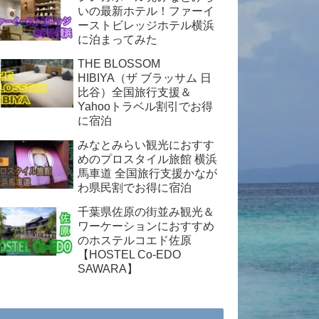
いの最新ホテル！ファーイ
ーストビレッジホテル横浜
に泊まってみた
THE BLOSSOM
HIBIYA（ザ ブラッサム 日
比谷）全国旅行支援＆
Yahooトラベル割引でお得
に宿泊
みなとみらい観光におすす
めのプロスタイル旅館 横浜
馬車道 全国旅行支援かなが
わ県民割でお得に宿泊
千葉県佐原の街並み観光＆
ワーケーションにおすすめ
のホステルコエド佐原
【HOSTEL Co-EDO
SAWARA】