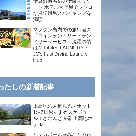
伊豆熱海温泉の伊藤園リゾ
ート ホテル大野屋でレトロ
な貸切風呂とバイキングを
満喫
マクタン島内での旅行者の
「コインランドリー・ラン
ドリーサービス」洗濯事情
は？Jubilee LAUNDRY・
JO's Fast Drying Laundry
Hub
わたしの新着記事
上高地の人気観光スポット
1泊2日おすすめスケジュー
ル！さわんど温泉 上高地ホ
テル
シンガポール発みなとみら