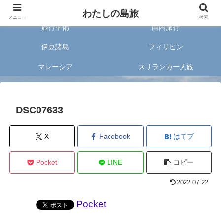
旅好きな20代女子が案内する旅のあれこれ✈︎
わたしの島旅
メニュー
検索
旅行準備
国内旅行
伊豆諸島
フィリピン
マレーシア
スリランカ一人旅
DSC07633
X
Facebook
はてブ
Pocket
LINE
コピー
2022.07.22
Pocket