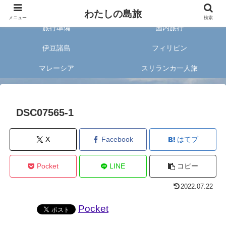
旅好きな20代女子が案内する旅のあれこれ✈︎
わたしの島旅
メニュー
検索
旅行準備
国内旅行
伊豆諸島
フィリピン
マレーシア
スリランカ一人旅
DSC07565-1
X
Facebook
はてブ
Pocket
LINE
コピー
2022.07.22
Pocket