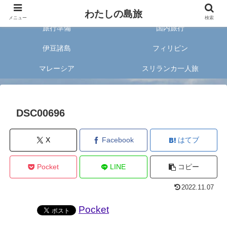
旅好きな20代女子が案内する旅のあれこれ✈︎
わたしの島旅
メニュー
検索
旅行準備
国内旅行
伊豆諸島
フィリピン
マレーシア
スリランカ一人旅
DSC00696
X
Facebook
はてブ
Pocket
LINE
コピー
2022.11.07
Pocket