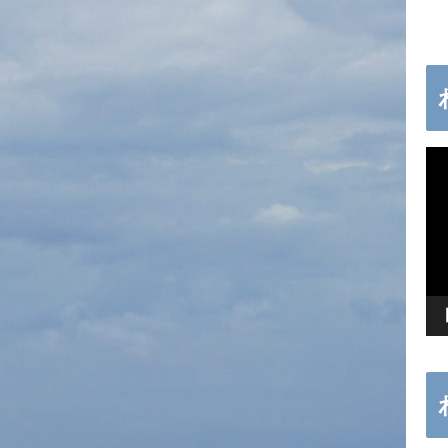
動
画
プ
レ
ー
ヤ
ー