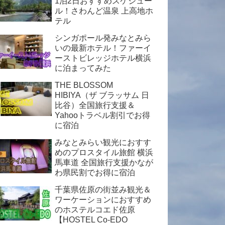
1泊2日おすすめスケジュー
ル！さわんど温泉 上高地ホ
テル
シンガポール発みなとみら
いの最新ホテル！ファーイ
ーストビレッジホテル横浜
に泊まってみた
THE BLOSSOM
HIBIYA（ザ ブラッサム 日
比谷）全国旅行支援＆
Yahooトラベル割引でお得
に宿泊
みなとみらい観光におすす
めのプロスタイル旅館 横浜
馬車道 全国旅行支援かなが
わ県民割でお得に宿泊
千葉県佐原の街並み観光＆
ワーケーションにおすすめ
のホステルコエド佐原
【HOSTEL Co-EDO