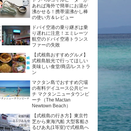
あれば海外で簡単にお湯が
沸かせる！携帯湯沸かし棒
の使い方＆レビュー
ドバイ空港の乗り継ぎは乗
り遅れに注意！エミレーツ
航空のドバイ空港トランス
ファーの失敗
【式根島おすすめグルメ】
式根島観光で行ってほしい
美味しい食堂/商店/レストラ
ン
マクタン島でおすすめ穴場
の有料デイユース公共ビー
チ マクタンニュータウンビ
ーチ（The Mactan
Newtown Beach）
【式根島の行き方】東京竹
芝から東海汽船 大型客船さ
るびあ丸(1等室)で式根島へ