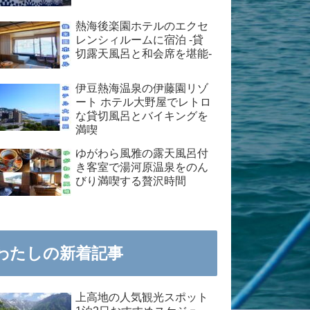
熱海後楽園ホテルのエクセ
レンシィルームに宿泊 -貸
切露天風呂と和会席を堪能-
伊豆熱海温泉の伊藤園リゾ
ート ホテル大野屋でレトロ
な貸切風呂とバイキングを
満喫
ゆがわら風雅の露天風呂付
き客室で湯河原温泉をのん
びり満喫する贅沢時間
わたしの新着記事
上高地の人気観光スポット