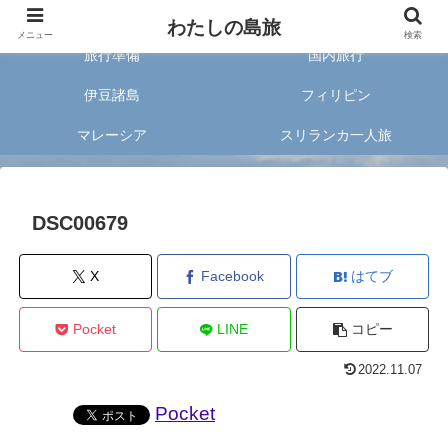
旅好きな20代女子が案内する旅のあれこれ✈︎
わたしの島旅
メニュー
検索
旅行準備
国内旅行
伊豆諸島
フィリピン
マレーシア
スリランカ一人旅
DSC00679
X
Facebook
はてブ
Pocket
LINE
コピー
2022.11.07
Pocket