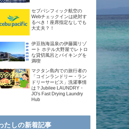
セブパシフィック航空の
Webチェックインは絶対す
るべき！座席指定なしでも
大丈夫？！
伊豆熱海温泉の伊藤園リゾ
ート ホテル大野屋でレトロ
な貸切風呂とバイキングを
満喫
マクタン島内での旅行者の
「コインランドリー・ラン
ドリーサービス」洗濯事情
は？Jubilee LAUNDRY・
JO's Fast Drying Laundry
Hub
わたしの新着記事