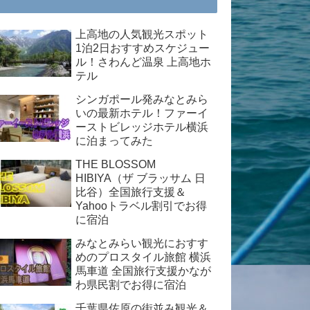
上高地の人気観光スポット
1泊2日おすすめスケジュー
ル！さわんど温泉 上高地ホ
テル
シンガポール発みなとみら
いの最新ホテル！ファーイ
ーストビレッジホテル横浜
に泊まってみた
THE BLOSSOM
HIBIYA（ザ ブラッサム 日
比谷）全国旅行支援＆
Yahooトラベル割引でお得
に宿泊
みなとみらい観光におすす
めのプロスタイル旅館 横浜
馬車道 全国旅行支援かなが
わ県民割でお得に宿泊
千葉県佐原の街並み観光＆