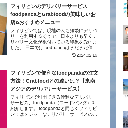
フィリピンのデリバリーサービス
foodpandaとGrabfoodの美味しいお
店&おすすめメニュー
フィリピンでは、現地の人も頻繁にデリバ
リーを利用するそうで、日本よりも早くデ
リバリー文化が根付いている印象を受けま
した。 日本ではfoodpandaはまだまだ伸び
ている最中ですが、（foodpandaは日本か
2024.02.16
ら撤退）フィリピンをはじめとする...
フィリピンで便利なfoodpandaの注文
方法！Grabfoodとの違いは？【東南
アジアのデリバリーサービス】
フィリピンで利用できる便利なデリバリー
サービス、foodpanda（フードパンダ）を
紹介します。 foodpandaと同じくフィリピ
ンではメジャーなデリバリーサービスの
Grabfoodとも比較してみたので、参考にし
てください！ どちらもアプ...