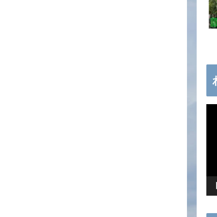
動
画
プ
レ
ー
ヤ
ー