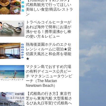
式根島観光で行ってほしい
美味しい食堂/商店/レストラ
ン
トラベルコイルヒーターが
あれば海外で簡単にお湯が
沸かせる！携帯湯沸かし棒
の使い方＆レビュー
熱海後楽園ホテルのエクセ
レンシィルームに宿泊★貸
切露天風呂と和会席を堪能
★
マクタン島でおすすめ穴場
の有料デイユース公共ビー
チ マクタンニュータウンビ
ーチ（The Mactan
Newtown Beach）
【式根島の行き方】東京竹
芝から東海汽船 大型客船さ
るびあ丸(1等室)で式根島へ