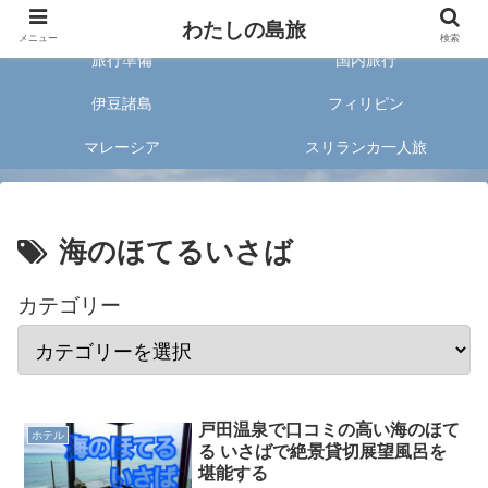
旅好きな20代女子が案内する旅のあれこれ✈︎
わたしの島旅
メニュー
検索
旅行準備
国内旅行
伊豆諸島
フィリピン
マレーシア
スリランカ一人旅
海のほてるいさば
カテゴリー
戸田温泉で口コミの高い海のほて
ホテル
る いさばで絶景貸切展望風呂を
堪能する