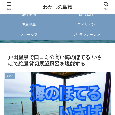
旅好きな20代女子が案内する旅のあれこれ✈︎
わたしの島旅
メニュー
検索
旅行準備
国内旅行
伊豆諸島
フィリピン
マレーシア
スリランカ一人旅
戸田温泉で口コミの高い海のほてる いさ
ばで絶景貸切展望風呂を堪能する
ホテル