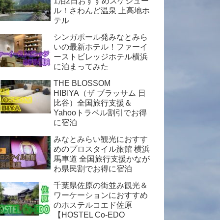
1泊2日おすすめスケジュー
ル！さわんど温泉 上高地ホ
テル
シンガポール発みなとみら
いの最新ホテル！ファーイ
ーストビレッジホテル横浜
に泊まってみた
THE BLOSSOM
HIBIYA（ザ ブラッサム 日
比谷）全国旅行支援＆
Yahooトラベル割引でお得
に宿泊
みなとみらい観光におすす
めのプロスタイル旅館 横浜
馬車道 全国旅行支援かなが
わ県民割でお得に宿泊
千葉県佐原の街並み観光＆
ワーケーションにおすすめ
のホステルコエド佐原
【HOSTEL Co-EDO