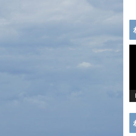
動
画
プ
レ
ー
ヤ
ー