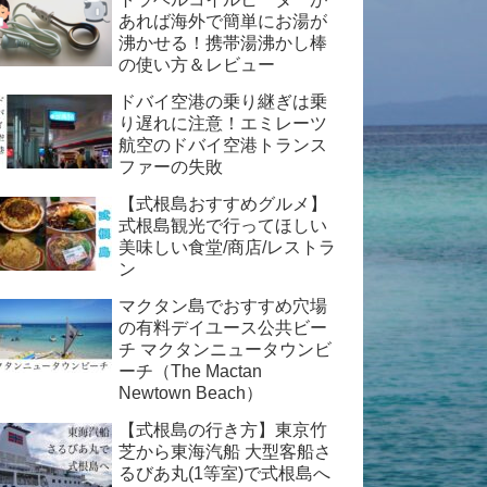
あれば海外で簡単にお湯が
沸かせる！携帯湯沸かし棒
の使い方＆レビュー
ドバイ空港の乗り継ぎは乗
り遅れに注意！エミレーツ
航空のドバイ空港トランス
ファーの失敗
【式根島おすすめグルメ】
式根島観光で行ってほしい
美味しい食堂/商店/レストラ
ン
マクタン島でおすすめ穴場
の有料デイユース公共ビー
チ マクタンニュータウンビ
ーチ（The Mactan
Newtown Beach）
【式根島の行き方】東京竹
芝から東海汽船 大型客船さ
るびあ丸(1等室)で式根島へ