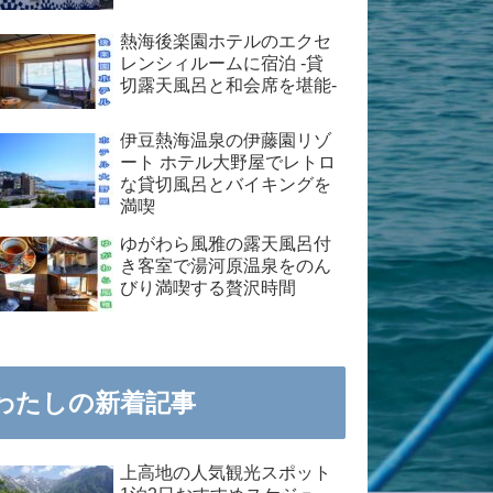
熱海後楽園ホテルのエクセ
レンシィルームに宿泊 -貸
切露天風呂と和会席を堪能-
伊豆熱海温泉の伊藤園リゾ
ート ホテル大野屋でレトロ
な貸切風呂とバイキングを
満喫
ゆがわら風雅の露天風呂付
き客室で湯河原温泉をのん
びり満喫する贅沢時間
わたしの新着記事
上高地の人気観光スポット