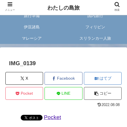
旅好きな20代女子が案内する旅のあれこれ✈︎
わたしの島旅
メニュー
検索
旅行準備
国内旅行
伊豆諸島
フィリピン
マレーシア
スリランカ一人旅
IMG_0139
X
Facebook
はてブ
Pocket
LINE
コピー
2022.08.08
Pocket