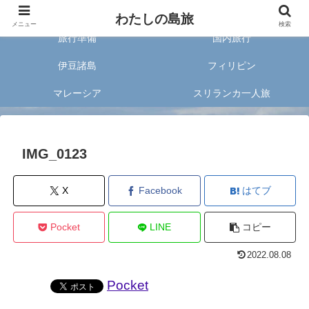
旅好きな20代女子が案内する旅のあれこれ✈︎
わたしの島旅
メニュー
検索
旅行準備
国内旅行
伊豆諸島
フィリピン
マレーシア
スリランカ一人旅
IMG_0123
X
Facebook
はてブ
Pocket
LINE
コピー
2022.08.08
Pocket