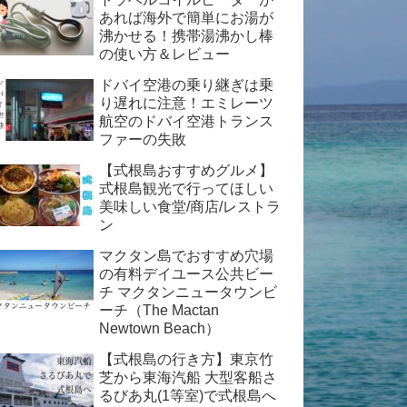
あれば海外で簡単にお湯が
沸かせる！携帯湯沸かし棒
の使い方＆レビュー
ドバイ空港の乗り継ぎは乗
り遅れに注意！エミレーツ
航空のドバイ空港トランス
ファーの失敗
【式根島おすすめグルメ】
式根島観光で行ってほしい
美味しい食堂/商店/レストラ
ン
マクタン島でおすすめ穴場
の有料デイユース公共ビー
チ マクタンニュータウンビ
ーチ（The Mactan
Newtown Beach）
【式根島の行き方】東京竹
芝から東海汽船 大型客船さ
るびあ丸(1等室)で式根島へ