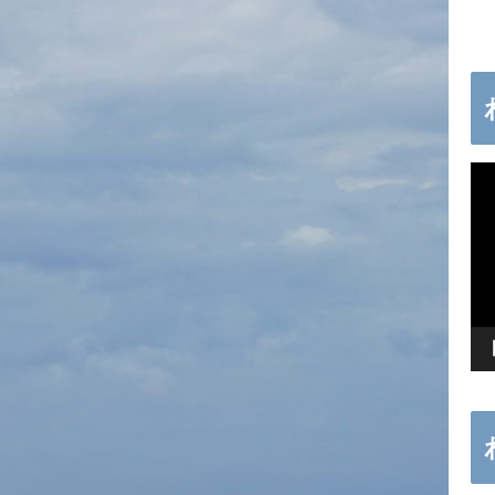
動
画
プ
レ
ー
ヤ
ー