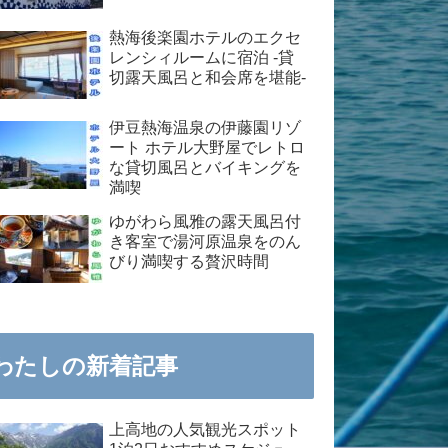
熱海後楽園ホテルのエクセ
レンシィルームに宿泊 -貸
切露天風呂と和会席を堪能-
伊豆熱海温泉の伊藤園リゾ
ート ホテル大野屋でレトロ
な貸切風呂とバイキングを
満喫
ゆがわら風雅の露天風呂付
き客室で湯河原温泉をのん
びり満喫する贅沢時間
わたしの新着記事
上高地の人気観光スポット