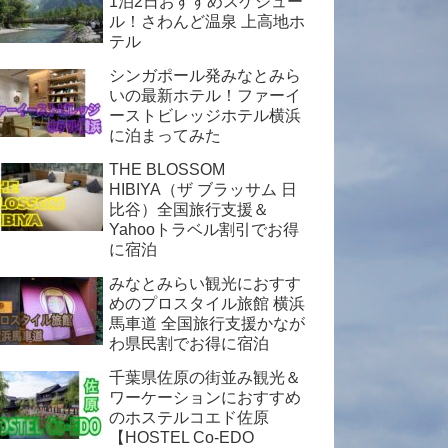
1泊2日おすすめスケジュー
ル！さわんど温泉 上高地ホ
テル
シンガポール発みなとみら
いの最新ホテル！ファーイ
ーストビレッジホテル横浜
に泊まってみた
THE BLOSSOM
HIBIYA（ザ ブラッサム 日
比谷）全国旅行支援＆
Yahooトラベル割引でお得
に宿泊
みなとみらい観光におすす
めのプロスタイル旅館 横浜
馬車道 全国旅行支援かなが
わ県民割でお得に宿泊
千葉県佐原の街並み観光＆
ワーケーションにおすすめ
のホステルコエド佐原
【HOSTEL Co-EDO