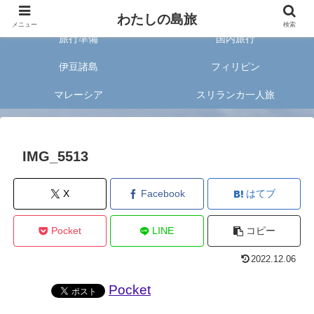
旅好きな20代女子が案内する旅のあれこれ✈︎
わたしの島旅
メニュー
検索
旅行準備
国内旅行
伊豆諸島
フィリピン
マレーシア
スリランカ一人旅
IMG_5513
X
Facebook
はてブ
Pocket
LINE
コピー
2022.12.06
Pocket