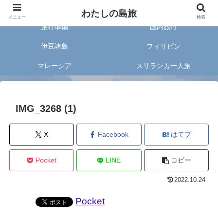
旅好きな20代女子が案内する旅のあれこれ✈︎
わたしの島旅
メニュー
検索
旅行準備
国内旅行
伊豆諸島
フィリピン
マレーシア
スリランカ一人旅
IMG_3268 (1)
X
Facebook
はてブ
Pocket
LINE
コピー
2022.10.24
Pocket