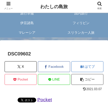
旅好きな20代女子が案内する旅のあれこれ✈︎
わたしの島旅
メニュー
検索
旅行準備
国内旅行
伊豆諸島
フィリピン
マレーシア
スリランカ一人旅
DSC09602
X
Facebook
はてブ
Pocket
LINE
コピー
2021.03.07
Pocket