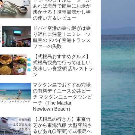
あれば海外で簡単にお湯が
沸かせる！携帯湯沸かし棒
の使い方＆レビュー
ドバイ空港の乗り継ぎは乗
り遅れに注意！エミレーツ
航空のドバイ空港トランス
ファーの失敗
【式根島おすすめグルメ】
式根島観光で行ってほしい
美味しい食堂/商店/レストラ
ン
マクタン島でおすすめ穴場
の有料デイユース公共ビー
チ マクタンニュータウンビ
ーチ（The Mactan
Newtown Beach）
【式根島の行き方】東京竹
芝から東海汽船 大型客船さ
るびあ丸(1等室)で式根島へ