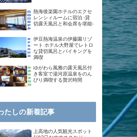
熱海後楽園ホテルのエクセ
レンシィルームに宿泊 -貸
切露天風呂と和会席を堪能-
伊豆熱海温泉の伊藤園リゾ
ート ホテル大野屋でレトロ
な貸切風呂とバイキングを
満喫
ゆがわら風雅の露天風呂付
き客室で湯河原温泉をのん
びり満喫する贅沢時間
わたしの新着記事
上高地の人気観光スポット