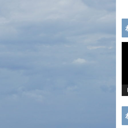
動
画
プ
レ
ー
ヤ
ー