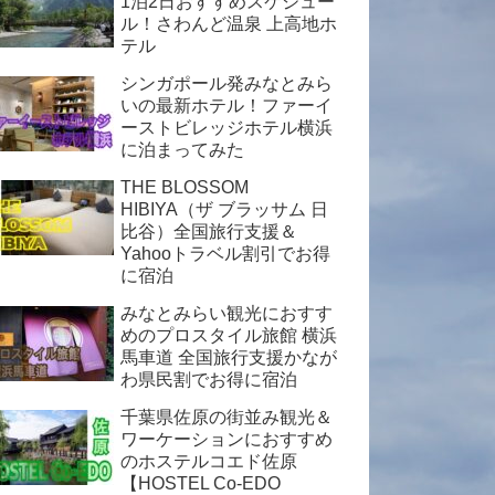
1泊2日おすすめスケジュー
ル！さわんど温泉 上高地ホ
テル
シンガポール発みなとみら
いの最新ホテル！ファーイ
ーストビレッジホテル横浜
に泊まってみた
THE BLOSSOM
HIBIYA（ザ ブラッサム 日
比谷）全国旅行支援＆
Yahooトラベル割引でお得
に宿泊
みなとみらい観光におすす
めのプロスタイル旅館 横浜
馬車道 全国旅行支援かなが
わ県民割でお得に宿泊
千葉県佐原の街並み観光＆
ワーケーションにおすすめ
のホステルコエド佐原
【HOSTEL Co-EDO