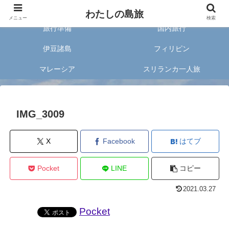
旅好きな20代女子が案内する旅のあれこれ✈︎
わたしの島旅
メニュー
検索
旅行準備
国内旅行
伊豆諸島
フィリピン
マレーシア
スリランカ一人旅
IMG_3009
X
Facebook
はてブ
Pocket
LINE
コピー
2021.03.27
Pocket