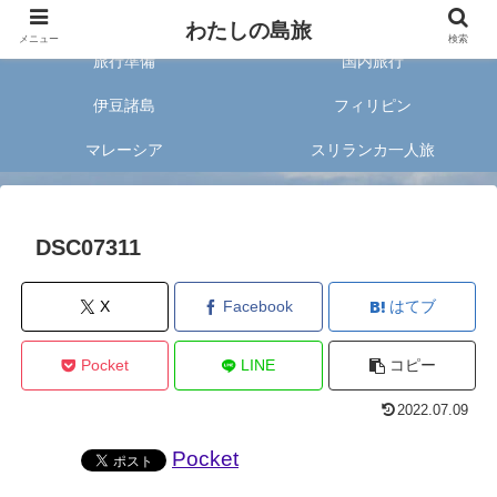
旅好きな20代女子が案内する旅のあれこれ✈︎
わたしの島旅
メニュー
検索
旅行準備
国内旅行
伊豆諸島
フィリピン
マレーシア
スリランカ一人旅
DSC07311
X
Facebook
はてブ
Pocket
LINE
コピー
2022.07.09
Pocket