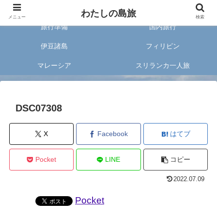
旅好きな20代女子が案内する旅のあれこれ✈︎
わたしの島旅
メニュー
検索
旅行準備
国内旅行
伊豆諸島
フィリピン
マレーシア
スリランカ一人旅
DSC07308
X
Facebook
はてブ
Pocket
LINE
コピー
2022.07.09
Pocket