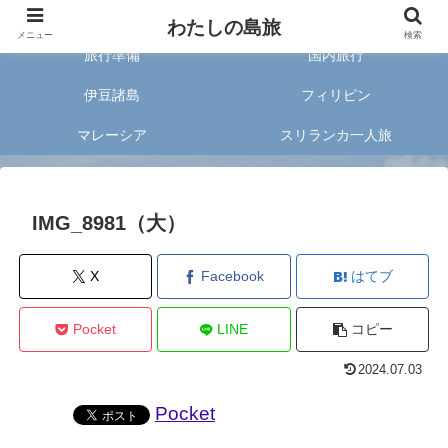
旅好きな20代女子が案内する旅のあれこれ✈︎
わたしの島旅
メニュー
検索
旅行準備
国内旅行
伊豆諸島
フィリピン
マレーシア
スリランカ一人旅
IMG_8981（大）
X
Facebook
はてブ
Pocket
LINE
コピー
2024.07.03
Pocket