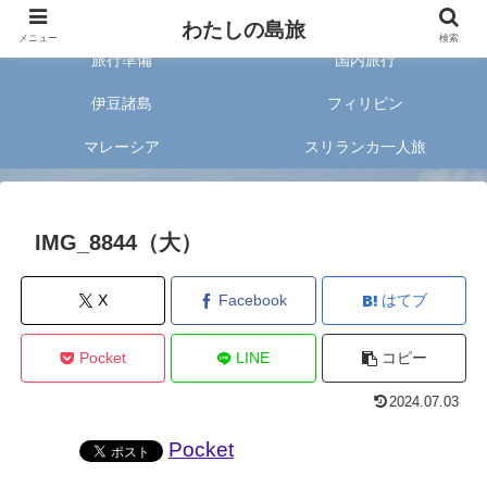
旅好きな20代女子が案内する旅のあれこれ✈︎
わたしの島旅
メニュー
検索
旅行準備
国内旅行
伊豆諸島
フィリピン
マレーシア
スリランカ一人旅
IMG_8844（大）
X
Facebook
はてブ
Pocket
LINE
コピー
2024.07.03
Pocket