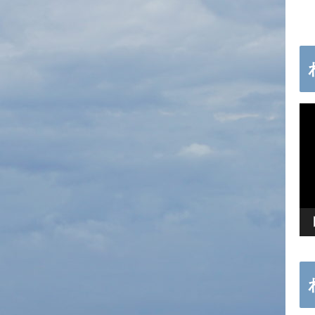
動
画
プ
レ
ー
ヤ
ー