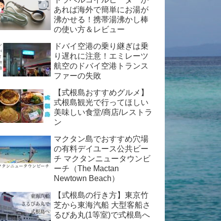
あれば海外で簡単にお湯が
沸かせる！携帯湯沸かし棒
の使い方＆レビュー
ドバイ空港の乗り継ぎは乗
り遅れに注意！エミレーツ
航空のドバイ空港トランス
ファーの失敗
【式根島おすすめグルメ】
式根島観光で行ってほしい
美味しい食堂/商店/レストラ
ン
マクタン島でおすすめ穴場
の有料デイユース公共ビー
チ マクタンニュータウンビ
ーチ（The Mactan
Newtown Beach）
【式根島の行き方】東京竹
芝から東海汽船 大型客船さ
るびあ丸(1等室)で式根島へ