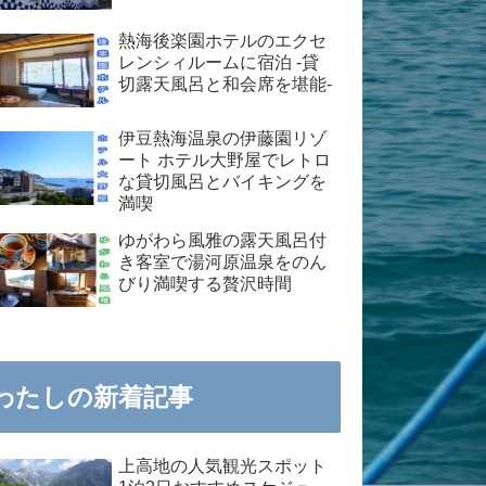
熱海後楽園ホテルのエクセ
レンシィルームに宿泊 -貸
切露天風呂と和会席を堪能-
伊豆熱海温泉の伊藤園リゾ
ート ホテル大野屋でレトロ
な貸切風呂とバイキングを
満喫
ゆがわら風雅の露天風呂付
き客室で湯河原温泉をのん
びり満喫する贅沢時間
わたしの新着記事
上高地の人気観光スポット