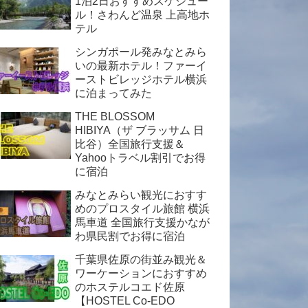
1泊2日おすすめスケジュー
ル！さわんど温泉 上高地ホ
テル
シンガポール発みなとみら
いの最新ホテル！ファーイ
ーストビレッジホテル横浜
に泊まってみた
THE BLOSSOM
HIBIYA（ザ ブラッサム 日
比谷）全国旅行支援＆
Yahooトラベル割引でお得
に宿泊
みなとみらい観光におすす
めのプロスタイル旅館 横浜
馬車道 全国旅行支援かなが
わ県民割でお得に宿泊
千葉県佐原の街並み観光＆
ワーケーションにおすすめ
のホステルコエド佐原
【HOSTEL Co-EDO