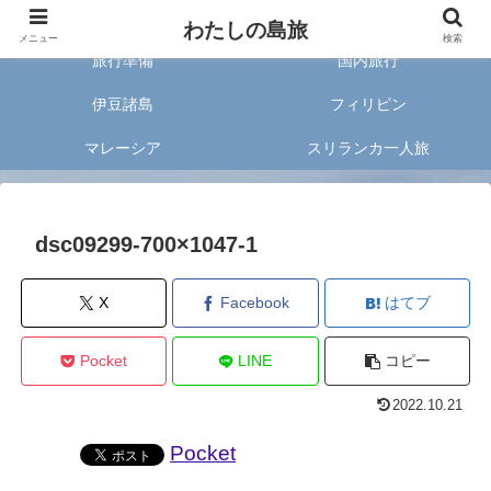
旅好きな20代女子が案内する旅のあれこれ✈︎
わたしの島旅
メニュー
検索
旅行準備
国内旅行
伊豆諸島
フィリピン
マレーシア
スリランカ一人旅
dsc09299-700×1047-1
X
Facebook
はてブ
Pocket
LINE
コピー
2022.10.21
Pocket