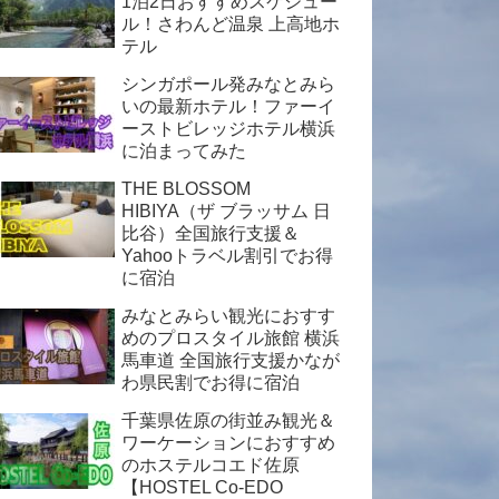
1泊2日おすすめスケジュー
ル！さわんど温泉 上高地ホ
テル
シンガポール発みなとみら
いの最新ホテル！ファーイ
ーストビレッジホテル横浜
に泊まってみた
THE BLOSSOM
HIBIYA（ザ ブラッサム 日
比谷）全国旅行支援＆
Yahooトラベル割引でお得
に宿泊
みなとみらい観光におすす
めのプロスタイル旅館 横浜
馬車道 全国旅行支援かなが
わ県民割でお得に宿泊
千葉県佐原の街並み観光＆
ワーケーションにおすすめ
のホステルコエド佐原
【HOSTEL Co-EDO