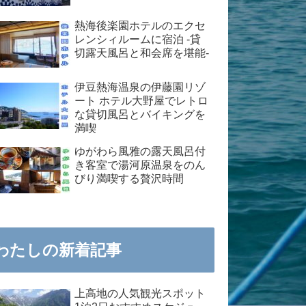
熱海後楽園ホテルのエクセ
レンシィルームに宿泊 -貸
切露天風呂と和会席を堪能-
伊豆熱海温泉の伊藤園リゾ
ート ホテル大野屋でレトロ
な貸切風呂とバイキングを
満喫
ゆがわら風雅の露天風呂付
き客室で湯河原温泉をのん
びり満喫する贅沢時間
わたしの新着記事
上高地の人気観光スポット