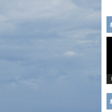
動
画
プ
レ
ー
ヤ
ー