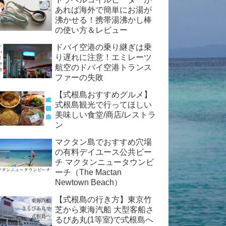
あれば海外で簡単にお湯が
沸かせる！携帯湯沸かし棒
の使い方＆レビュー
ドバイ空港の乗り継ぎは乗
り遅れに注意！エミレーツ
航空のドバイ空港トランス
ファーの失敗
【式根島おすすめグルメ】
式根島観光で行ってほしい
美味しい食堂/商店/レストラ
ン
マクタン島でおすすめ穴場
の有料デイユース公共ビー
チ マクタンニュータウンビ
ーチ（The Mactan
Newtown Beach）
【式根島の行き方】東京竹
芝から東海汽船 大型客船さ
るびあ丸(1等室)で式根島へ