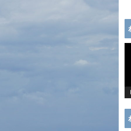
動
画
プ
レ
ー
ヤ
ー