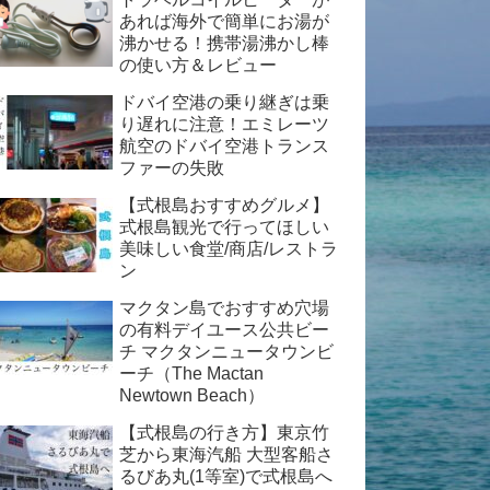
あれば海外で簡単にお湯が
沸かせる！携帯湯沸かし棒
の使い方＆レビュー
ドバイ空港の乗り継ぎは乗
り遅れに注意！エミレーツ
航空のドバイ空港トランス
ファーの失敗
【式根島おすすめグルメ】
式根島観光で行ってほしい
美味しい食堂/商店/レストラ
ン
マクタン島でおすすめ穴場
の有料デイユース公共ビー
チ マクタンニュータウンビ
ーチ（The Mactan
Newtown Beach）
【式根島の行き方】東京竹
芝から東海汽船 大型客船さ
るびあ丸(1等室)で式根島へ