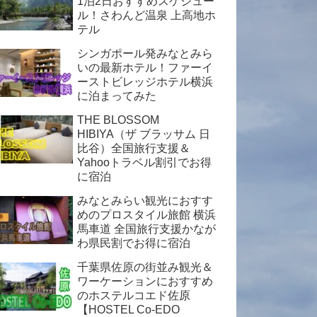
1泊2日おすすめスケジュー
ル！さわんど温泉 上高地ホ
テル
シンガポール発みなとみら
いの最新ホテル！ファーイ
ーストビレッジホテル横浜
に泊まってみた
THE BLOSSOM
HIBIYA（ザ ブラッサム 日
比谷）全国旅行支援＆
Yahooトラベル割引でお得
に宿泊
みなとみらい観光におすす
めのプロスタイル旅館 横浜
馬車道 全国旅行支援かなが
わ県民割でお得に宿泊
千葉県佐原の街並み観光＆
ワーケーションにおすすめ
のホステルコエド佐原
【HOSTEL Co-EDO