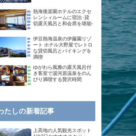
熱海後楽園ホテルのエクセ
レンシィルームに宿泊 -貸
切露天風呂と和会席を堪能-
伊豆熱海温泉の伊藤園リゾ
ート ホテル大野屋でレトロ
な貸切風呂とバイキングを
満喫
ゆがわら風雅の露天風呂付
き客室で湯河原温泉をのん
びり満喫する贅沢時間
わたしの新着記事
上高地の人気観光スポット