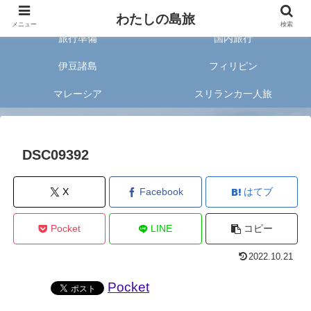
旅好きな20代女子が案内する旅のあれこれ✈︎
わたしの島旅
メニュー
検索
旅行準備
国内旅行
伊豆諸島
フィリピン
マレーシア
スリランカ一人旅
DSC09392
X
Facebook
はてブ
Pocket
LINE
コピー
2022.10.21
Pocket