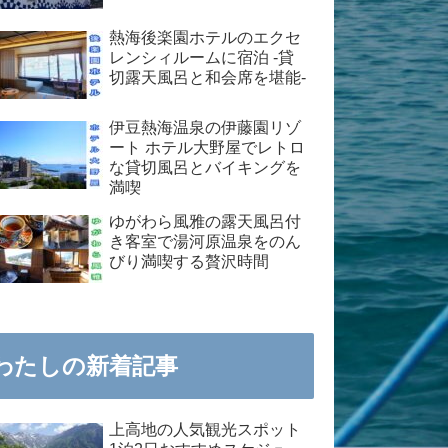
熱海後楽園ホテルのエクセ
レンシィルームに宿泊 -貸
切露天風呂と和会席を堪能-
伊豆熱海温泉の伊藤園リゾ
ート ホテル大野屋でレトロ
な貸切風呂とバイキングを
満喫
ゆがわら風雅の露天風呂付
き客室で湯河原温泉をのん
びり満喫する贅沢時間
わたしの新着記事
上高地の人気観光スポット