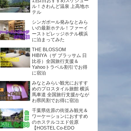
1泊2日おすすめスケジュー
ル！さわんど温泉 上高地ホ
テル
シンガポール発みなとみら
いの最新ホテル！ファーイ
ーストビレッジホテル横浜
に泊まってみた
THE BLOSSOM
HIBIYA（ザ ブラッサム 日
比谷）全国旅行支援＆
Yahooトラベル割引でお得
に宿泊
みなとみらい観光におすす
めのプロスタイル旅館 横浜
馬車道 全国旅行支援かなが
わ県民割でお得に宿泊
千葉県佐原の街並み観光＆
ワーケーションにおすすめ
のホステルコエド佐原
【HOSTEL Co-EDO