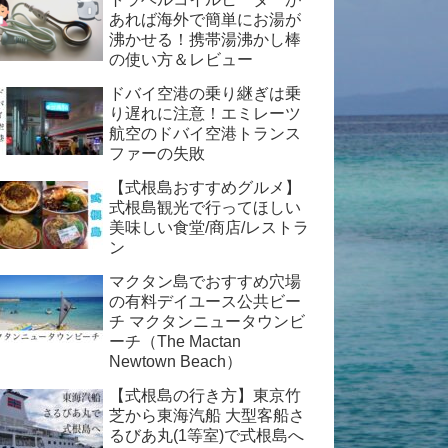
あれば海外で簡単にお湯が
沸かせる！携帯湯沸かし棒
の使い方＆レビュー
ドバイ空港の乗り継ぎは乗
り遅れに注意！エミレーツ
航空のドバイ空港トランス
ファーの失敗
【式根島おすすめグルメ】
式根島観光で行ってほしい
美味しい食堂/商店/レストラ
ン
マクタン島でおすすめ穴場
の有料デイユース公共ビー
チ マクタンニュータウンビ
ーチ（The Mactan
Newtown Beach）
【式根島の行き方】東京竹
芝から東海汽船 大型客船さ
るびあ丸(1等室)で式根島へ