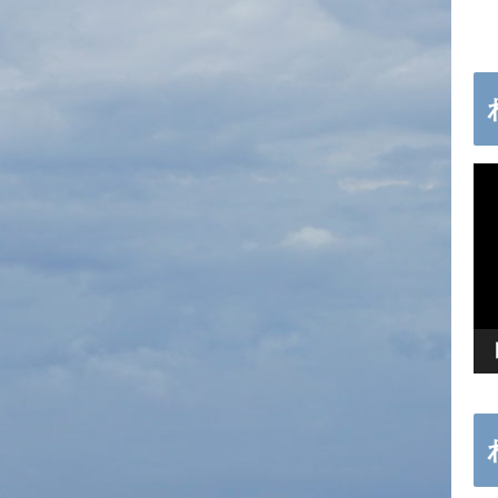
動
画
プ
レ
ー
ヤ
ー