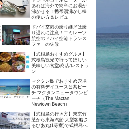
あれば海外で簡単にお湯が
沸かせる！携帯湯沸かし棒
の使い方＆レビュー
ドバイ空港の乗り継ぎは乗
り遅れに注意！エミレーツ
航空のドバイ空港トランス
ファーの失敗
【式根島おすすめグルメ】
式根島観光で行ってほしい
美味しい食堂/商店/レストラ
ン
マクタン島でおすすめ穴場
の有料デイユース公共ビー
チ マクタンニュータウンビ
ーチ（The Mactan
Newtown Beach）
【式根島の行き方】東京竹
芝から東海汽船 大型客船さ
るびあ丸(1等室)で式根島へ