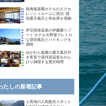
熱海後楽園ホテルのエクセ
レンシィルームに宿泊 -貸
切露天風呂と和会席を堪能-
伊豆熱海温泉の伊藤園リゾ
ート ホテル大野屋でレトロ
な貸切風呂とバイキングを
満喫
ゆがわら風雅の露天風呂付
き客室で湯河原温泉をのん
びり満喫する贅沢時間
わたしの新着記事
上高地の人気観光スポット