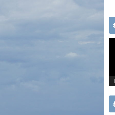
動
画
プ
レ
ー
ヤ
ー