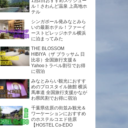
1泊2日おすすめスケジュー
ル！さわんど温泉 上高地ホ
テル
シンガポール発みなとみら
いの最新ホテル！ファーイ
ーストビレッジホテル横浜
に泊まってみた
THE BLOSSOM
HIBIYA（ザ ブラッサム 日
比谷）全国旅行支援＆
Yahooトラベル割引でお得
に宿泊
みなとみらい観光におすす
めのプロスタイル旅館 横浜
馬車道 全国旅行支援かなが
わ県民割でお得に宿泊
千葉県佐原の街並み観光＆
ワーケーションにおすすめ
のホステルコエド佐原
【HOSTEL Co-EDO