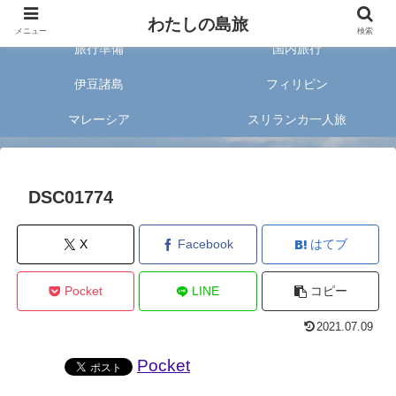
旅好きな20代女子が案内する旅のあれこれ✈︎
わたしの島旅
メニュー
検索
旅行準備
国内旅行
伊豆諸島
フィリピン
マレーシア
スリランカ一人旅
DSC01774
X
Facebook
はてブ
Pocket
LINE
コピー
2021.07.09
Pocket