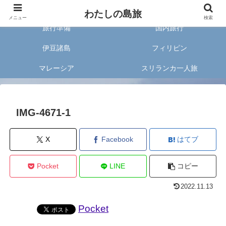
旅好きな20代女子が案内する旅のあれこれ✈︎
わたしの島旅
メニュー
検索
旅行準備
国内旅行
伊豆諸島
フィリピン
マレーシア
スリランカ一人旅
IMG-4671-1
X
Facebook
はてブ
Pocket
LINE
コピー
2022.11.13
Pocket