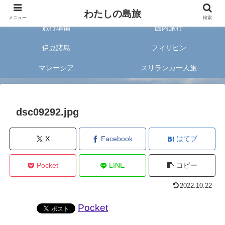
旅好きな20代女子が案内する旅のあれこれ✈︎
わたしの島旅
メニュー
検索
旅行準備
国内旅行
伊豆諸島
フィリピン
マレーシア
スリランカ一人旅
dsc09292.jpg
X
Facebook
はてブ
Pocket
LINE
コピー
2022.10.22
Pocket