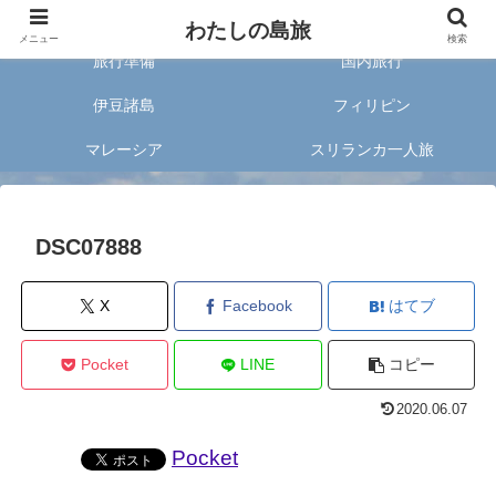
旅好きな20代女子が案内する旅のあれこれ✈︎
わたしの島旅
メニュー
検索
旅行準備
国内旅行
伊豆諸島
フィリピン
マレーシア
スリランカ一人旅
DSC07888
X
Facebook
はてブ
Pocket
LINE
コピー
2020.06.07
Pocket