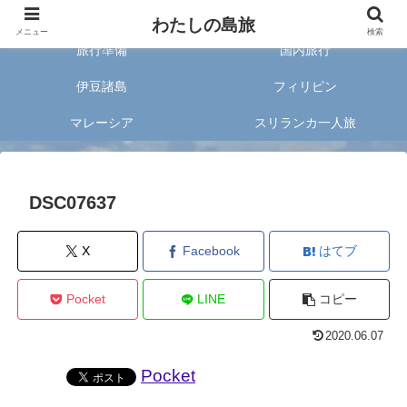
旅好きな20代女子が案内する旅のあれこれ✈︎
わたしの島旅
メニュー
検索
旅行準備
国内旅行
伊豆諸島
フィリピン
マレーシア
スリランカ一人旅
DSC07637
X
Facebook
はてブ
Pocket
LINE
コピー
2020.06.07
Pocket