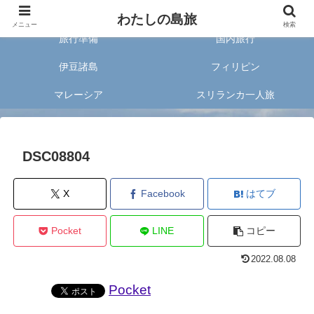
旅好きな20代女子が案内する旅のあれこれ✈︎
わたしの島旅
メニュー
検索
旅行準備
国内旅行
伊豆諸島
フィリピン
マレーシア
スリランカ一人旅
DSC08804
X
Facebook
はてブ
Pocket
LINE
コピー
2022.08.08
Pocket