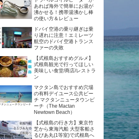
あれば海外で簡単にお湯が
沸かせる！携帯湯沸かし棒
の使い方＆レビュー
ドバイ空港の乗り継ぎは乗
り遅れに注意！エミレーツ
航空のドバイ空港トランス
ファーの失敗
【式根島おすすめグルメ】
式根島観光で行ってほしい
美味しい食堂/商店/レストラ
ン
マクタン島でおすすめ穴場
の有料デイユース公共ビー
チ マクタンニュータウンビ
ーチ（The Mactan
Newtown Beach）
【式根島の行き方】東京竹
芝から東海汽船 大型客船さ
るびあ丸(1等室)で式根島へ