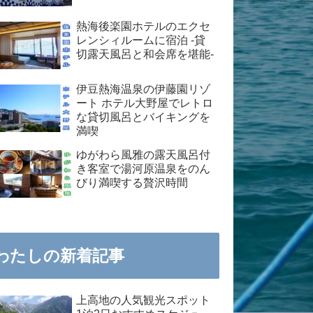
熱海後楽園ホテルのエクセ
レンシィルームに宿泊 -貸
切露天風呂と和会席を堪能-
伊豆熱海温泉の伊藤園リゾ
ート ホテル大野屋でレトロ
な貸切風呂とバイキングを
満喫
ゆがわら風雅の露天風呂付
き客室で湯河原温泉をのん
びり満喫する贅沢時間
わたしの新着記事
上高地の人気観光スポット