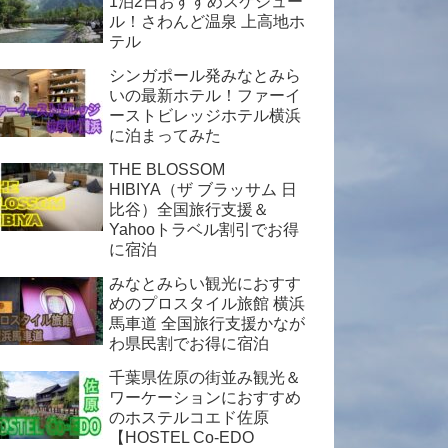
1泊2日おすすめスケジュー
ル！さわんど温泉 上高地ホ
テル
シンガポール発みなとみら
いの最新ホテル！ファーイ
ーストビレッジホテル横浜
に泊まってみた
THE BLOSSOM
HIBIYA（ザ ブラッサム 日
比谷）全国旅行支援＆
Yahooトラベル割引でお得
に宿泊
みなとみらい観光におすす
めのプロスタイル旅館 横浜
馬車道 全国旅行支援かなが
わ県民割でお得に宿泊
千葉県佐原の街並み観光＆
ワーケーションにおすすめ
のホステルコエド佐原
【HOSTEL Co-EDO