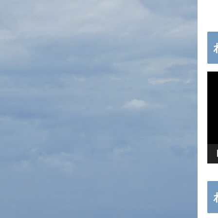
動
画
プ
レ
ー
ヤ
ー