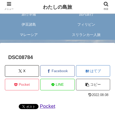
旅好きな20代女子が案内する旅のあれこれ✈︎
わたしの島旅
メニュー
検索
旅行準備
国内旅行
伊豆諸島
フィリピン
マレーシア
スリランカ一人旅
DSC08784
X
Facebook
はてブ
Pocket
LINE
コピー
2022.08.08
Pocket