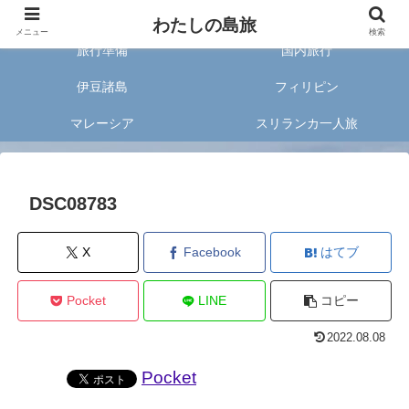
旅好きな20代女子が案内する旅のあれこれ✈︎
わたしの島旅
メニュー
検索
旅行準備
国内旅行
伊豆諸島
フィリピン
マレーシア
スリランカ一人旅
DSC08783
X
Facebook
はてブ
Pocket
LINE
コピー
2022.08.08
Pocket