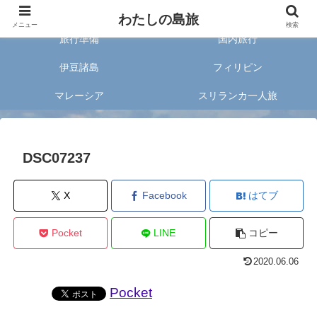
旅好きな20代女子が案内する旅のあれこれ✈︎
わたしの島旅
メニュー
検索
旅行準備
国内旅行
伊豆諸島
フィリピン
マレーシア
スリランカ一人旅
DSC07237
X
Facebook
はてブ
Pocket
LINE
コピー
2020.06.06
Pocket