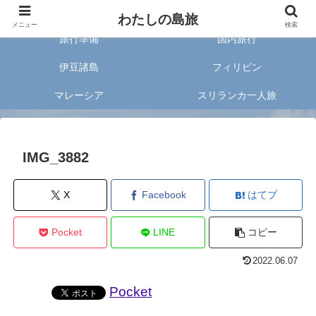
旅好きな20代女子が案内する旅のあれこれ✈︎
わたしの島旅
メニュー
検索
旅行準備
国内旅行
伊豆諸島
フィリピン
マレーシア
スリランカ一人旅
IMG_3882
X
Facebook
はてブ
Pocket
LINE
コピー
2022.06.07
Pocket