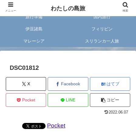
旅好きな20代女子が案内する旅のあれこれ✈︎
わたしの島旅
メニュー
検索
旅行準備
国内旅行
伊豆諸島
フィリピン
マレーシア
スリランカ一人旅
DSC01812
X
Facebook
はてブ
Pocket
LINE
コピー
2022.06.07
Pocket