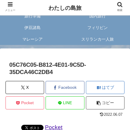
旅好きな20代女子が案内する旅のあれこれ✈︎
わたしの島旅
メニュー
検索
旅行準備
国内旅行
伊豆諸島
フィリピン
マレーシア
スリランカ一人旅
05C76C05-B812-4E01-9C5D-
35DCA46C2DB4
X
Facebook
はてブ
Pocket
LINE
コピー
2022.06.07
Pocket