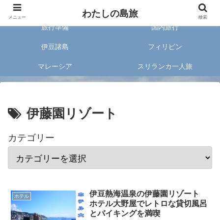
旅好きな20代女子が案内する旅のあれこれ✈︎
わたしの島旅
メニュー
検索
旅行準備
国内旅行
伊豆諸島
フィリピン
マレーシア
スリランカ一人旅
伊藤園リゾート
カテゴリー
伊豆熱海温泉の伊藤園リゾート
ホテル
ホテル大野屋でレトロな貸切風呂
とバイキングを満喫