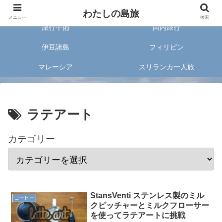
旅好きな20代女子が案内する旅のあれこれ✈︎
わたしの島旅
メニュー
検索
旅行準備
国内旅行
伊豆諸島
フィリピン
マレーシア
スリランカ一人旅
ラテアート
カテゴリー
StansVenti ステンレス製のミル
コーヒー
クピッチャーとミルクフローサー
を使ってラテアートに挑戦