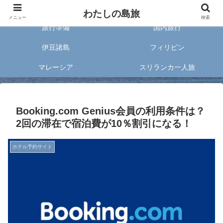
旅好きな20代女子が案内する旅のあれこれ✈︎
わたしの島旅
メニュー
検索
旅行準備
国内旅行
伊豆諸島
フィリピン
マレーシア
スリランカ一人旅
Booking.com Genius会員の利用条件は？
2回の滞在で宿泊費が10％割引になる！
ホテル予約サイト