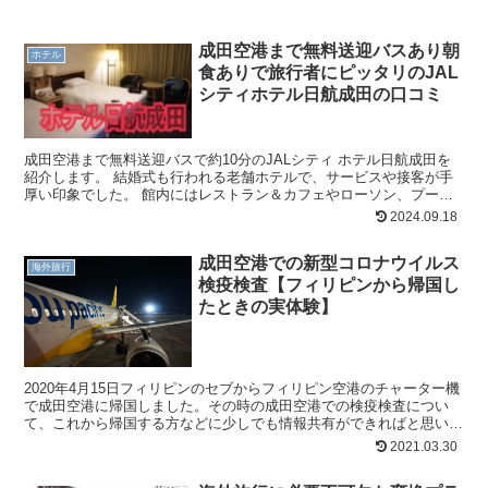
成田空港まで無料送迎バスあり朝
ホテル
食ありで旅行者にピッタリのJAL
シティホテル日航成田の口コミ
成田空港まで無料送迎バスで約10分のJALシティ ホテル日航成田を
紹介します。 結婚式も行われる老舗ホテルで、サービスや接客が手
厚い印象でした。 館内にはレストラン＆カフェやローソン、プール
（夏季営業）もあって充実した時間を過ごせます。 旅...
2024.09.18
成田空港での新型コロナウイルス
海外旅行
検疫検査【フィリピンから帰国し
たときの実体験】
2020年4月15日フィリピンのセブからフィリピン空港のチャーター機
で成田空港に帰国しました。その時の成田空港での検疫検査につい
て、これから帰国する方などに少しでも情報共有ができればと思い帰
国の流れをここに記します。 4月15日7:50 セ...
2021.03.30