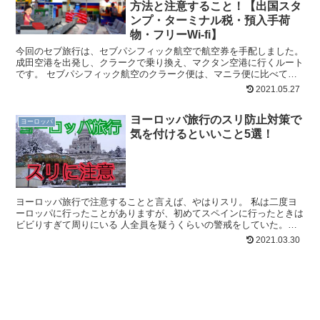
方法と注意すること！【出国スタ
ンプ・ターミナル税・預入手荷
物・フリーWi-fi】
今回のセブ旅行は、セブパシフィック航空で航空券を手配しました。
成田空港を出発し、クラークで乗り換え、マクタン空港に行くルート
です。 セブパシフィック航空のクラーク便は、マニラ便に比べて安
いのが特徴です。 （※残席、時期、タイミングによって上...
2021.05.27
ヨーロッパ旅行のスリ防止対策で
ヨーロッパ
気を付けるといいこと5選！
ヨーロッパ旅行で注意することと言えば、やはりスリ。 私は二度ヨ
ーロッパに行ったことがありますが、初めてスペインに行ったときは
ビビりすぎて周りにいる 人全員を疑うくらいの警戒をしていた。
（笑） その結果？一度だけスリ未遂に遭ったことはあります...
2021.03.30