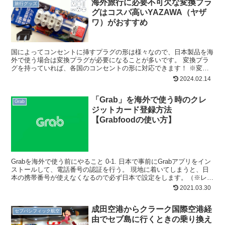
海外旅行に必要不可欠な変換プラ
旅行グッズ
グはコスパ高いYAZAWA（ヤザ
ワ）がおすすめ
国によってコンセントに挿すプラグの形は様々なので、日本製品を海
外で使う場合は変換プラグが必要になることが多いです。 変換プラ
グを持っていれば、各国のコンセントの形に対応できます！ ※変圧
器とは役割が違うので注意してください。 YAZAWA（...
2024.02.14
「Grab」を海外で使う時のクレ
Grab
ジットカード登録方法
【Grabfoodの使い方】
Grabを海外で使う前にやること 0-1. 日本で事前にGrabアプリをイン
ストールして、電話番号の認証を行う。 現地に着いてしまうと、日
本の携帯番号が使えなくなるので必ず日本で設定をします。（※レン
タルWi-fiや海外SIMを使う予定の方...
2021.03.30
成田空港からクラーク国際空港経
セブパシフィック航空
由でセブ島に行くときの乗り換え